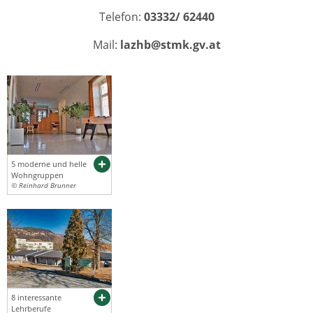
Telefon:
03332/ 62440
Mail:
lazhb@stmk.gv.at
5 moderne und helle
Wohngruppen
© Reinhard Brunner
8 interessante
Lehrberufe