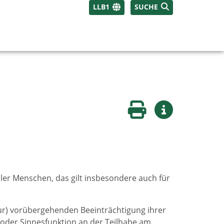
LLB1
SUCHE
Seite drucken
Weitere Infos
ller Menschen, das gilt insbesondere auch für
ur) vorübergehenden Beeinträchtigung ihrer
t oder Sinnesfunktion an der Teilhabe am